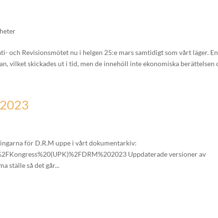
heter
ti- och Revisionsmötet nu i helgen 25:e mars samtidigt som vårt läger. En
, vilket skickades ut i tid, men de innehöll inte ekonomiska berättelsen o
 2023
dlingarna för D.R.M uppe i vårt dokumentarkiv:
th=%2FKongress%20(UPK)%2FDRM%202023 Uppdaterade versioner av
ställe så det går...