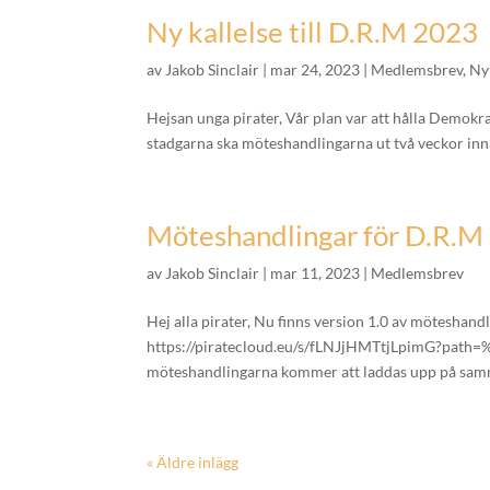
Ny kallelse till D.R.M 2023
av
Jakob Sinclair
|
mar 24, 2023
|
Medlemsbrev
,
Ny
Hejsan unga pirater, Vår plan var att hålla Demokra
stadgarna ska möteshandlingarna ut två veckor innan
Möteshandlingar för D.R.M
av
Jakob Sinclair
|
mar 11, 2023
|
Medlemsbrev
Hej alla pirater, Nu finns version 1.0 av möteshan
https://piratecloud.eu/s/fLNJjHMTtjLpimG?pa
möteshandlingarna kommer att laddas upp på samma 
« Äldre inlägg