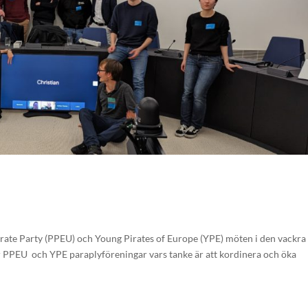
Pirate Party (PPEU) och Young Pirates of Europe (YPE) möten i den vackra
är PPEU och YPE paraplyföreningar vars tanke är att kordinera och öka