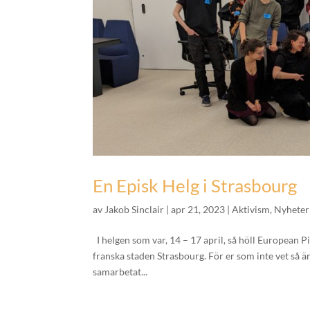
En Episk Helg i Strasbourg
av
Jakob Sinclair
|
apr 21, 2023
|
Aktivism
,
Nyheter
I helgen som var, 14 – 17 april, så höll European 
franska staden Strasbourg. För er som inte vet så 
samarbetat...