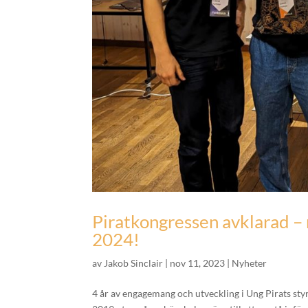
Piratkongressen avklarad – n
2024!
av
Jakob Sinclair
|
nov 11, 2023
|
Nyheter
4 år av engagemang och utveckling i Ung Pirats sty