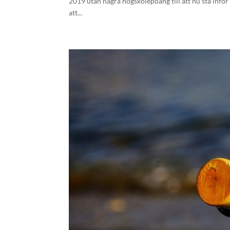
2019 utan några högskolepoäng till att nu stå inför 
att...