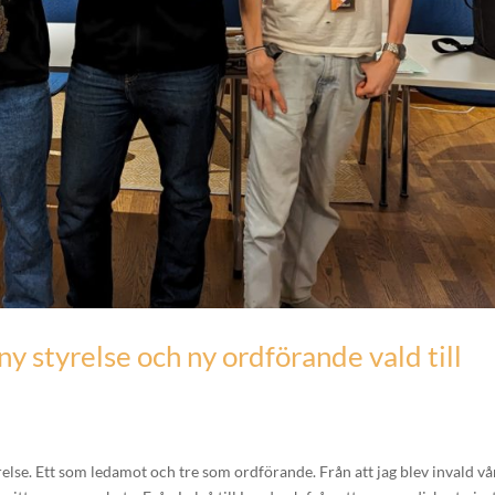
y styrelse och ny ordförande vald till
relse. Ett som ledamot och tre som ordförande. Från att jag blev invald v