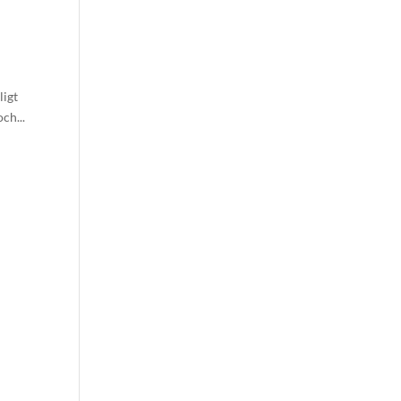
ligt
ch...