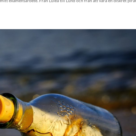
mitt examensarbete. Från Luleå till Lund och från att vara en diskret pirat 