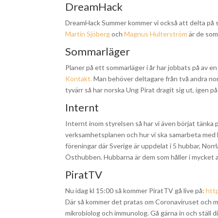
DreamHack
DreamHack Summer kommer vi också att delta på som
Martin Sjöberg
och
Magnus Hulterström
är de som 
Sommarläger
Planer på ett sommarläger i år har jobbats på av en
Kontakt.
Man behöver deltagare från två andra nord
tyvärr så har norska Ung Pirat dragit sig ut, igen på 
Internt
Internt inom styrelsen så har vi även börjat tänka p
verksamhetsplanen och hur vi ska samarbeta med h
föreningar där Sverige är uppdelat i 5 hubbar, 
Östhubben. Hubbarna är dem som håller i mycket a
PiratTV
Nu idag kl 15:00 så kommer PiratTV gå live på:
htt
Där så kommer det pratas om Coronaviruset och man
mikrobiolog och immunolog. Gå gärna in och ställ di