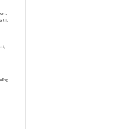
set.
till.
at,
mling