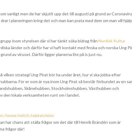
 vanligt men de har skjutit upp det till augusti på grund av Coronaviru
drar i planeringen kring det och man kan prata med dem om man vill hjälpa 
 grupp inom styrelsen där vi har tänkt söka bidrag från
Nordisk Kultur
iska länder och därför har vi haft kontakt med finska och norska Ung Pir
grund av viruset. Därför ligger planerna lite på is just nu.
å vilken strategi Ung Pirat bör ha under året, hur vi ska jobba efter
ubbarna. För er som är nya inom Ung Pirat så består förbundet av en sa
Norrlandshubben, Skånehubben, Stockholmshubben, Västhubben och
v den lokala verksamheten runt om i landet.
ps://www.twitch.tv/piratvision
 har chans att ställa frågor om det där till Henrik Brändén som är
na frågor där!