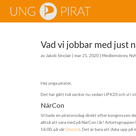
Vad vi jobbar med just 
av
Jakob Sinclair
|
mar 21, 2020
|
Medlemsbrev
,
Ny
Hej unga pirater,
Det har gått två veckor nu sedan UPK20 och vi i s
NärCon
Vi hade en piratonsdag direkt efter kongressen d
alltså att vara med på NärCon i år! Arbetsgruppen
16:00, på vår
Discord
. Det är bara att dyka upp på mö