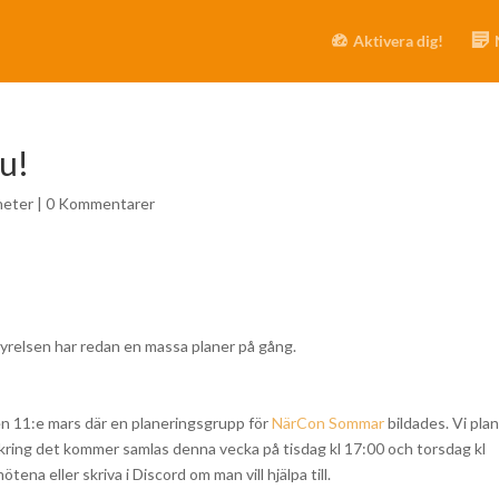
Aktivera dig!
nu!
heter
|
0 Kommentarer
tyrelsen har redan en massa planer på gång.
en 11:e mars där en planeringsgrupp för
NärCon Sommar
bildades. Vi pla
 kring det kommer samlas denna vecka på tisdag kl 17:00 och torsdag kl
tena eller skriva i Discord om man vill hjälpa till.