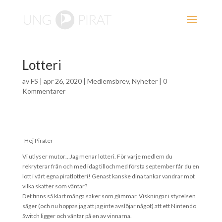
Lotteri
av
FS
|
apr 26, 2020
|
Medlemsbrev
,
Nyheter
|
0
Kommentarer
Hej Pirater
Vi utlyser mutor…Jag menar lotteri. För varje medlem du
rekryterar från och med idag tillochmed första september får du en
lott i vårt egna piratlotteri! Genast kanske dina tankar vandrar mot
vilka skatter som väntar?
Det finns så klart många saker som glimmar. Viskningar i styrelsen
säger (och nu hoppas jag att jag inte avslöjar något) att ett Nintendo
Switch ligger och väntar på en av vinnarna.