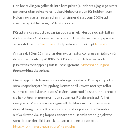
Den här tävlingen gäller då inte bara privat (eller borde jag säga pirat)
personer utan också våra hubbar. Hubbstyrelsen för hubben som
lyckas rekrytera flest medlemmar vinner dessutom 500 kr att
spendera på aktiviteter, må bästa hubb vinna!
För att vi ska veta att det var just du som rekryterade och att lotten
därför är din så rekommenderar vi starkt att du ber den nya piraten
skriva ditt namn i
formuläret
. Följ länken eller gå in på
blipirat.nu
!
Annars då? Den 23 maj drar den extrainsatta kongressen igång – för
de som var ombud på UPK2020. Då kommer de kvarvarande
punkterna förhoppningsvis klubbas igenom.
Möteshandlingana
finns att hitta via länken.
Om knappt ett år kommer nästa kongress starta. Den nya styrelsen,
som knappt börjat sitt uppdrag, kommer bli utbytta mot nya (eller
samma) människor. För att så många som möjligt ska kunna anmäla
sig har vi öppnat nomineringen redan nu. Fördelen är att ifall ni
rekryterar någon som verkligen vill bli aktiv kan ni alltid nominera
dem till kongressen. Kongressen är en bra plats att träffa andra
aktiva pirater via. Jag hoppas annars att du nominerar dig själv för
som pirat är det alltid uppskattat att träffa en annan pirat:
https://nominera.ungpirat.org/index.php