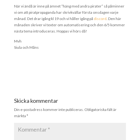
När vi ändå är inne på ämnet “häng med andra pirater” så påminner
vi om att piratpropaganda har skrivkvällar första onsdagen varje
månad. Det drar igång kl 19 och vi håller igång på
discord
. Den här
månaden skriver vi texter om automatisering och den 6/5 kommer
nästa tema introduceras. Hoppas vi hörs då!
Mvh
Siula och Måns
Skicka kommentar
Din e-postadress kommer inte publiceras.
Obligatoriska fält är
märkta
*