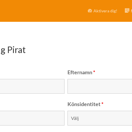
Aktivera dig!
g Pirat
Efternamn
*
Könsidentitet
*