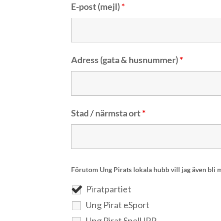
E-post (mejl)
*
Adress (gata & husnummer)
*
Stad / närmsta ort
*
Förutom Ung Pirats lokala hubb vill jag även bli
Piratpartiet
Ung Pirat eSport
Ung Pirat SpelUPP