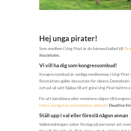
Hej unga pirater!
Som medlem i Ung Pirat är du härmed kallad till
Pir
Stockholm
.
Vi vill ha dig som kongressombud!
Kongressombud är vanliga medlemmar i Ung Pirat som
Rösträtten gäller dessutom för vårens Demokrati- oc
och på så sätt hjälpa till att göra Ung Pirat bättre
För att kandidera eller nominera någon till kongress
https://ungpirat.se/nominera-ombud/
.
Deadline för
Ställ upp i val eller föreslå någon annan
Valberedningen söker förslag på personer att nomine
föreslå dig själv så vill de gärna att du skickar de