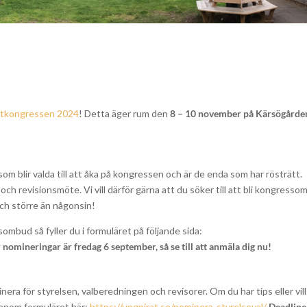
atkongressen 2024
! Detta äger rum den
8
– 10 november på Kärsögården
 blir valda till att åka på kongressen och är de enda som har rösträtt.
h revisionsmöte. Vi vill därför gärna att du söker till att bli kongress
 och större än någonsin!
ombud så fyller du i formuläret på följande sida:
 nomineringar är fredag 6 september, så se till att anmäla dig nu!
ra för styrelsen, valberedningen och revisorer. Om du har tips eller vill
t genom formuläret här:
https://ungpirat.se/nominera-styrelseval/
Deadline