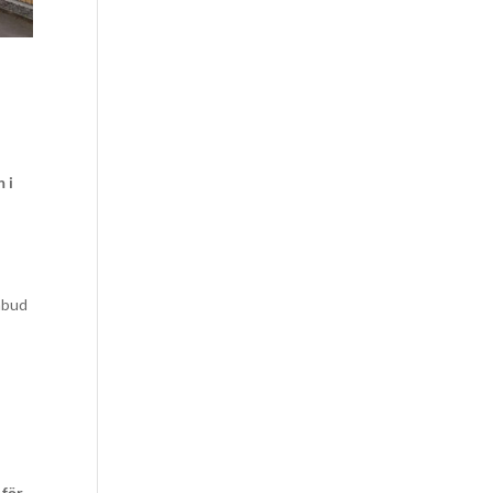
 i
ombud
 för