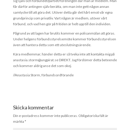
sig själv och förbundet/partiet/föreningen där man är medlem. Man
får därför antingen själv berätta, om man inte gett någon annan
samtycke till att göra det. Utöver detta går det hårt emot vår egna
grundprincip som privatliv. Vart någon är medlem, utöver vårt
förbund, och vad hen gör på fritiden är helt upp till den individen.
Pågrund av att lagen har brutits kommer en polisanmälan att göras.
Under helgens förbundsstyrelsemöte kommer förbundsstyrelsen
även att hantera detta som ett uteslutningsärende.
Kära medlemmar, händer detta er så tveka inte att kontakta mig på
anastasia.storm@ungpirat.se DIREKT. Jag fördömer detta beteende
och kommer aldrig anse det som okej.
//Anastasia Storm, förbundsordförande
Skicka kommentar
Din e-postadress kommer inte publiceras.
Obligatoriska fält är
märkta
*