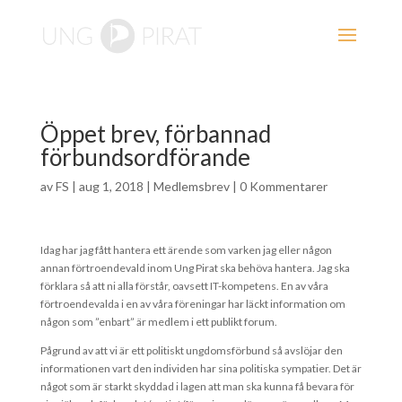
Öppet brev, förbannad
förbundsordförande
av
FS
|
aug 1, 2018
|
Medlemsbrev
|
0 Kommentarer
Idag har jag fått hantera ett ärende som varken jag eller någon
annan förtroendevald inom Ung Pirat ska behöva hantera. Jag ska
förklara så att ni alla förstår, oavsett IT-kompetens. En av våra
förtroendevalda i en av våra föreningar har läckt information om
någon som ”enbart” är medlem i ett publikt forum.
Pågrund av att vi är ett politiskt ungdomsförbund så avslöjar den
informationen vart den individen har sina politiska sympatier. Det är
något som är starkt skyddad i lagen att man ska kunna få bevara för