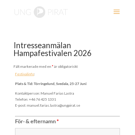
Intresseanmälan
Hampafestivalen 2026
Fält markerade med en
*
är obligatoriskt
Festivalinfo
:
Plats & Tid: Törringelund, Svedala, 25-27 Juni
Kontaktperson: Manuel Farias Lastra
Telefon: +46 76 425 1331
E-post: manuel.farias.lastra@ungpirat.se
För- & efternamn
*