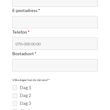
E-postadress
*
Telefon
*
Bostadsort
*
Vilka dagar kan du närvara?
*
Dag 1
Dag 2
Dag 3