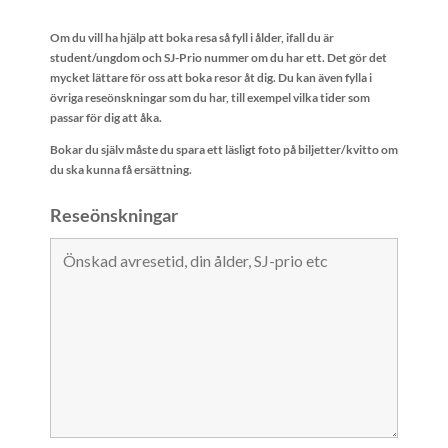
Om du vill ha hjälp att boka resa så fyll i ålder, ifall du är
student/ungdom och
SJ-Prio nummer om du har ett
. Det gör det
mycket lättare för oss att boka resor åt dig. Du kan även fylla i
övriga reseönskningar som du har, till exempel vilka tider som
passar för dig att åka.
Bokar du själv måste du spara ett läsligt foto på biljetter/kvitto om
du ska kunna få ersättning.
Reseönskningar