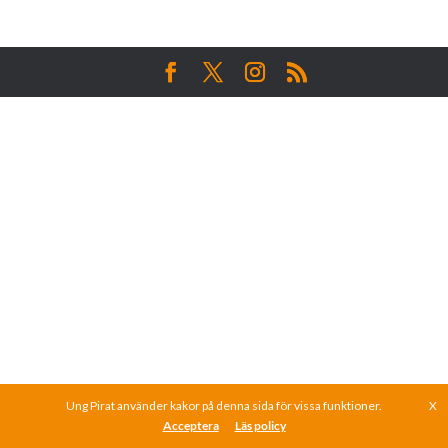
Ung Pirat använder kakor på denna sida för vissa funktioner.
X
Acceptera
Läs policy