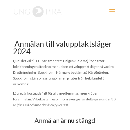
Anmälan till valupptaktsläger
2024
I juni det val till EU-parlamentet!
Helgen 3-5:e maj
kör därför
lokalföreningen Stockholmshubben ett valupptaktsläger på vackra
Drottningholm i Stockholm. Närmare bestämt på
Kärsögården
.
Stockholm står som arrangör, men pirater från hela landet är
välkomna!
Lägret är kostnadsfritt för alla medlemmar, men kräver
föranmälan. Vi bekostar resor inom Sverige för deltagare under 30
år
(d.v.s. ti
ll och med det år du fyller 30)
.
Anmälan är nu stängd